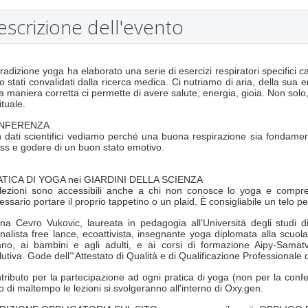
escrizione dell'evento
tradizione yoga ha elaborato una serie di esercizi respiratori specifici ca
o stati convalidati dalla ricerca medica. Ci nutriamo di aria, della sua e
a maniera corretta ci permette di avere salute, energia, gioia. Non solo, i
ituale.
NFERENZA
 dati scientifici vediamo perché una buona respirazione sia fondament
ess e godere di un buon stato emotivo.
TICA DI YOGA nei GIARDINI DELLA SCIENZA
lezioni sono accessibili anche a chi non conosce lo yoga e compr
essario portare il proprio tappetino o un plaid. È consigliabile un telo pe
na Cevro Vukovic, laureata in pedagogia all’Università degli studi d
rnalista free lance, ecoattivista, insegnante yoga diplomata alla scu
ano, ai bambini e agli adulti, e ai corsi di formazione Aipy-Samatv
lutiva. Gode dell’“Attestato di Qualità e di Qualificazione Professionale d
tributo per la partecipazione ad ogni pratica di yoga (non per la conf
o di maltempo le lezioni si svolgeranno all'interno di Oxy.gen.