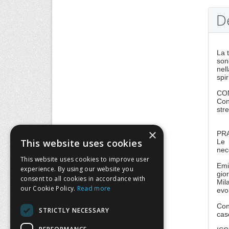
D
La 
son
nell
spir
CO
Con
str
×
PRA
This website uses cookies
Le 
nec
This website uses cookies to improve user
Emi
experience. By using our website you
gio
consent to all cookies in accordance with
Mil
our Cookie Policy.
Read more
evo
Con
STRICTLY NECESSARY
cas